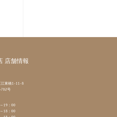
店 店舗情報
東橋1-11-8
702号
～19：00
～18：00
～18：00