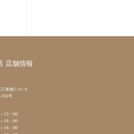
店 店舗情報
東橋1-11-8
702号
～19：00
～18：00
～18：00