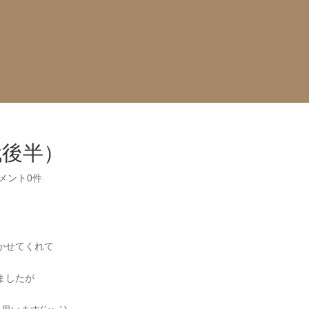
代後半）
メント0件
かせてくれて
ましたが