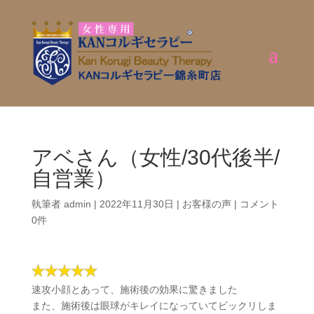
アベさん（女性/30代後半/
自営業）
執筆者
admin
|
2022年11月30日
|
お客様の声
|
コメント
0件
速攻小顔とあって、施術後の効果に驚きました
また、施術後は眼球がキレイになっていてビックリしま