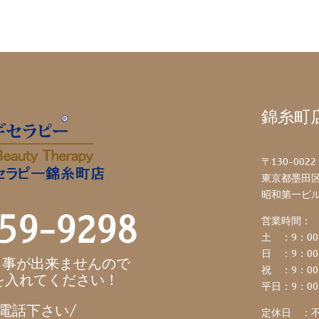
錦糸町
〒130-0022
東京都墨田区江
昭和第一ビル
59-9298
営業時間：
土 ：9：00
日 ：9：00
る事が出来ませんので
祝 ：9：00
を入れてください！
平日：9：00
電話下さい/
定休日 ：